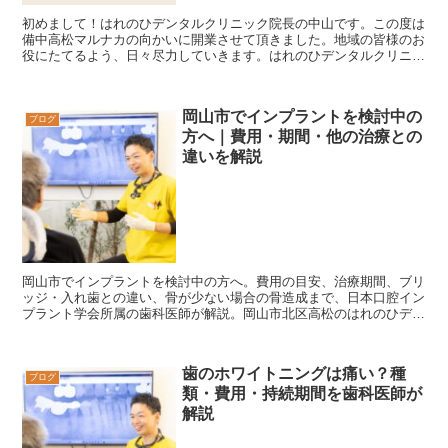
初めまして！はれのひデンタルクリニック院長の中山です。この度は
備中高松マルナカの向かいに開業させて頂きました。地域の皆様のお
役にたてるよう、日々尽力していきます。はれのひデンタルクリニッ
クは、まごころのある対応で笑顔と癒しを提供する事を目...
岡山市でインプラントを検討中の
ブログ
方へ｜費用・期間・他の治療との
違いを解説
岡山市でインプラントを検討中の方へ。費用の目安、治療期間、ブリ
ッジ・入れ歯との違い、骨が少ない場合の骨造成まで、日本口腔イン
プラント学会所属の歯科医師が解説。岡山市北区高松のはれのひデン
タルクリニックはCTによる精密診断で対応します。
歯のホワイトニングは痛い？種
ブログ
類・費用・持続期間を歯科医師が
解説