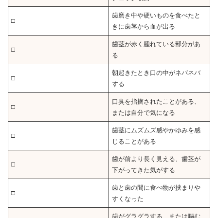
歯磨き中や硬いものを食べたと
□
きに歯茎から血が出る
歯茎が赤く腫れている部分があ
□
る
朝起きたとき口の中がネバネバ
□
する
口臭を指摘されたことがある、
□
または自分で気になる
歯茎にムズムズ感やかゆみを感
□
じることがある
歯が前より長く見える、歯茎が
□
下がってきた気がする
歯と歯の間に食べ物が挟まりや
□
すくなった
歯がグラグラする、または噛む