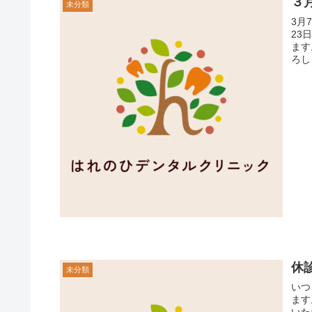
３
未分類
3月
23
ます。 休診日につきまして、ご迷惑をお掛け
ろし
休
未分類
いつ
ます。 院長が体調不良の為、2月8日(木)～2
いただきます。 なお