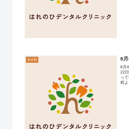
6
未分類
6月
22
っています。 休診日に
程よ