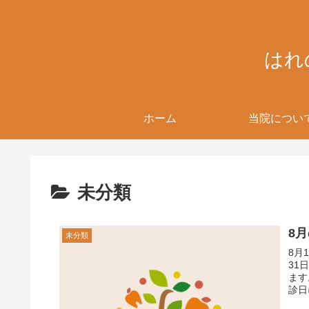
はれ
ホーム
当院につい
未分類
8
未分類
8月
31
ます。 尚、8月11日(日)～8月15日(木)は
診日に