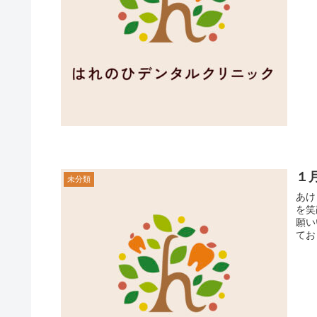
１
未分類
あけまし
を笑顔
願いいたします。
ており