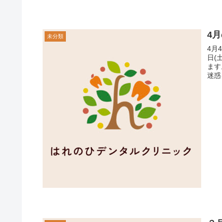
4
未分類
4月
日(
ます。 4月29日(月)は祝日の為、休診です
迷惑